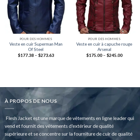
POUR DES HOMMES
POUR DES HOMMES
Veste en cuir Superman Man
Veste en cuir à capuche rouge
Of Steel
Arsenal
Fourchette:
Fourchet
$
177.38
–
$
273.63
$
175.00
–
$
245.00
$177.38
$175.00
à
à
travers
travers
$273.63
$245.00
À PROPOS DE NOUS
Flesh Jacket est une marque de vêtements en ligne leader qui
vend et fournit des vêtements d'extérieur de qualité
supérieure et se concentre sur la fourniture de cuir de qualité