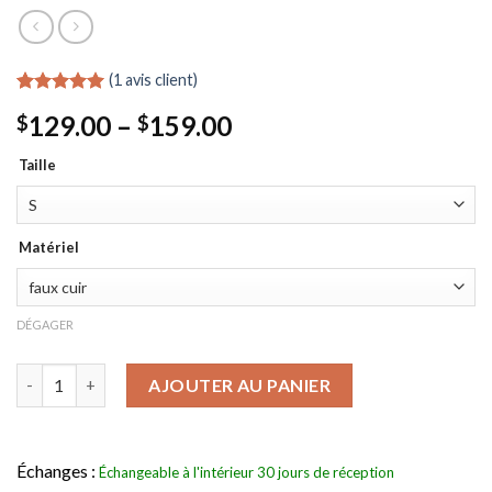
(
1
avis client)
Classé
1
5.00
Fourchette:
129.00
–
159.00
$
$
de 5 basé
sur
$129.00
évaluation
Taille
à
des clients
travers
$159.00
Matériel
DÉGAGER
Veste Michael Jackson Beat it quantité
AJOUTER AU PANIER
Échanges :
Échangeable à l'intérieur 30 jours de réception