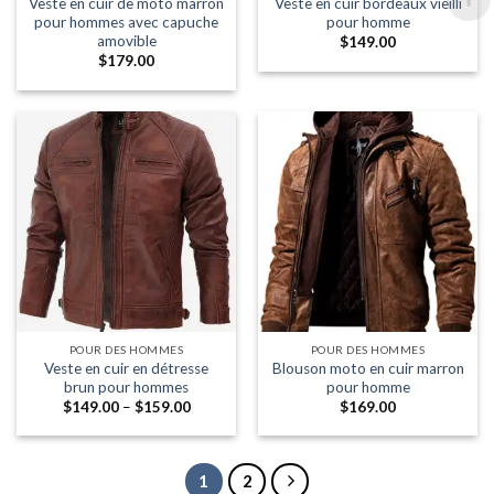
Veste en cuir de moto marron
Veste en cuir bordeaux vieilli
pour hommes avec capuche
pour homme
amovible
$
149.00
$
179.00
POUR DES HOMMES
POUR DES HOMMES
Veste en cuir en détresse
Blouson moto en cuir marron
brun pour hommes
pour homme
Fourchette:
$
149.00
–
$
159.00
$
169.00
$149.00
à
travers
$159.00
1
2