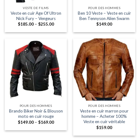
VESTE DE FILMS
POUR DES HOMMES
Veste en cuir Age Of Ultron
Ben 10 Veste – Veste en cuir
Nick Fury – Vengeurs
Ben Tennyson Alien Swarm
Fourchette:
$
185.00
–
$
255.00
$
149.00
$185.00
à
travers
$255.00
POUR DES HOMMES
POUR DES HOMMES
Brando Biker Noir & Blouson
Veste en cuir marron pour
moto en cuir rouge
homme – Acheter 100%
Veste en cuir véritable
Fourchette:
$
149.00
–
$
169.00
$149.00
$
159.00
à
travers
$169.00