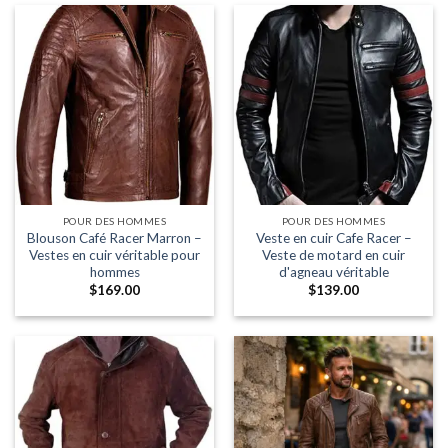
POUR DES HOMMES
POUR DES HOMMES
Blouson Café Racer Marron –
Veste en cuir Cafe Racer –
Vestes en cuir véritable pour
Veste de motard en cuir
hommes
d'agneau véritable
$
169.00
$
139.00