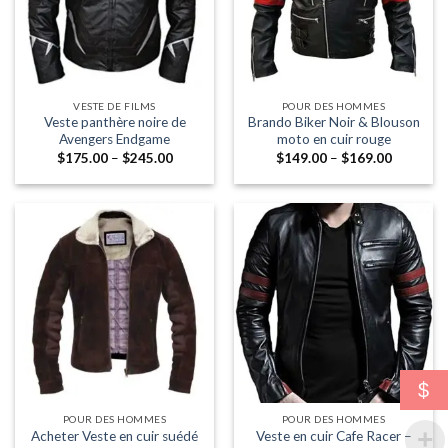
VESTE DE FILMS
POUR DES HOMMES
Veste panthère noire de
Brando Biker Noir & Blouson
Avengers Endgame
moto en cuir rouge
Fourchette:
Fourchet
$
175.00
–
$
245.00
$
149.00
–
$
169.00
$175.00
$149.00
à
à
travers
travers
$245.00
$169.00
$
POUR DES HOMMES
POUR DES HOMMES
Acheter Veste en cuir suédé
Veste en cuir Cafe Racer –