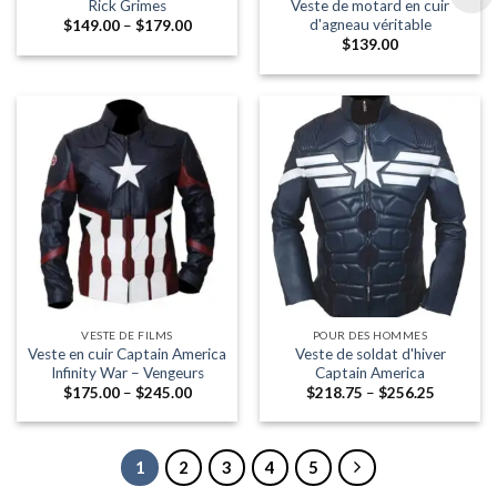
Rick Grimes
Veste de motard en cuir
d'agneau véritable
Fourchette:
$
149.00
–
$
179.00
$149.00
$
139.00
à
travers
$179.00
VESTE DE FILMS
POUR DES HOMMES
Veste en cuir Captain America
Veste de soldat d'hiver
Infinity War – Vengeurs
Captain America
Fourchette:
Fourchet
$
175.00
–
$
245.00
$
218.75
–
$
256.25
$175.00
$218.75
à
à
travers
travers
$245.00
$256.25
1
2
3
4
5