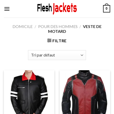
Aller
0
au
contenu
DOMICILE
/
POUR DES HOMMES
/
VESTE DE
MOTARD
FILTRE