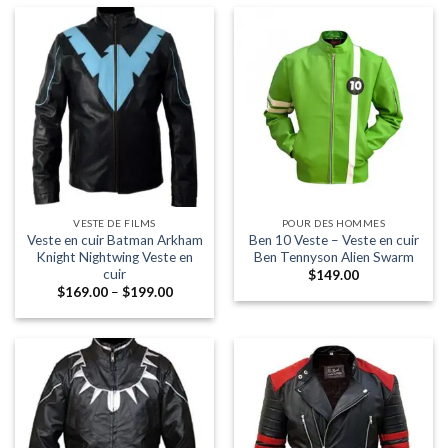
$245.00
$245.00
VESTE DE FILMS
POUR DES HOMMES
Veste en cuir Batman Arkham
Ben 10 Veste – Veste en cuir
Knight Nightwing Veste en
Ben Tennyson Alien Swarm
cuir
$
149.00
Fourchette:
$
169.00
–
$
199.00
$169.00
à
travers
$199.00