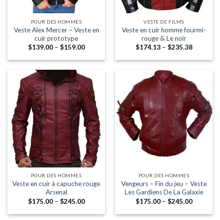
POUR DES HOMMES
VESTE DE FILMS
Veste Alex Mercer – Veste en
Veste en cuir homme fourmi-
cuir prototype
rouge & Le noir
Fourchette:
Fourchet
$
139.00
–
$
159.00
$
174.13
–
$
235.38
$139.00
$174.13
à
à
travers
travers
$159.00
$235.38
POUR DES HOMMES
POUR DES HOMMES
Veste en cuir à capuche rouge
Vengeurs – Fin du jeu – Veste
Arsenal
Les Gardiens De La Galaxie
Fourchette:
Fourchet
$
175.00
–
$
245.00
$
175.00
–
$
245.00
$175.00
$175.00
à
à
travers
travers