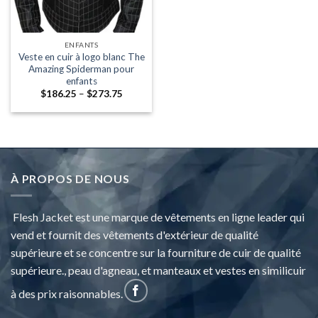
ENFANTS
Veste en cuir à logo blanc The
Amazing Spiderman pour
enfants
Fourchette:
$
186.25
–
$
273.75
$186.25
à
travers
$273.75
À PROPOS DE NOUS
Flesh Jacket est une marque de vêtements en ligne leader qui
vend et fournit des vêtements d'extérieur de qualité
supérieure et se concentre sur la fourniture de cuir de qualité
supérieure., peau d'agneau, et manteaux et vestes en similicuir
à des prix raisonnables.