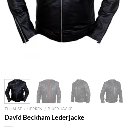
ZUHAUSE
/
HERREN
/
BIKER-JACKE
David Beckham Lederjacke