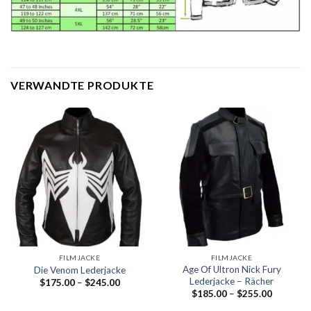
VERWANDTE PRODUKTE
FILMJACKE
FILMJACKE
Age Of Ultron Nick Fury
Die Venom Lederjacke
Lederjacke – Rächer
Preisklasse:
$
175.00
–
$
245.00
$175.00
Preisklass
$
185.00
–
$
255.00
durch
$185.00
$245.00