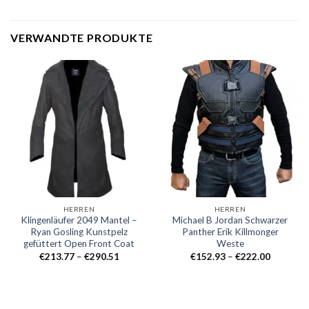
VERWANDTE PRODUKTE
HERREN
HERREN
Klingenläufer 2049 Mantel –
Michael B Jordan Schwarzer
Ryan Gosling Kunstpelz
Panther Erik Killmonger
gefüttert Open Front Coat
Weste
Preisklasse:
Preisklass
€
213.77
–
€
290.51
€
152.93
–
€
222.00
€213.77
€152.93
durch
durch
€290.51
€222.00