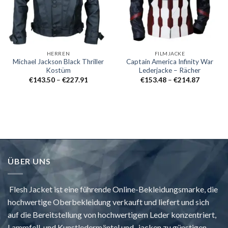
HERREN
FILMJACKE
Michael Jackson Black Thriller
Captain America Infinity War
Kostüm
Lederjacke – Rächer
Preisklasse:
Preisklass
€
143.50
–
€
227.91
€
153.48
–
€
214.87
€143.50
€153.48
durch
durch
€227.91
€214.87
ÜBER UNS
Flesh Jacket ist eine führende Online-Bekleidungsmarke, die
hochwertige Oberbekleidung verkauft und liefert und sich
auf die Bereitstellung von hochwertigem Leder konzentriert,
Lammfell, und Kunstledermäntel und -jacken zu günstigen