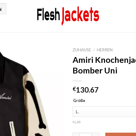
N
ZUHAUSE
/
HERREN
Amiri Knochenja
Bomber Uni
130.67
€
Größe
KLAR
Amiri Knochenjacke Wolle Led