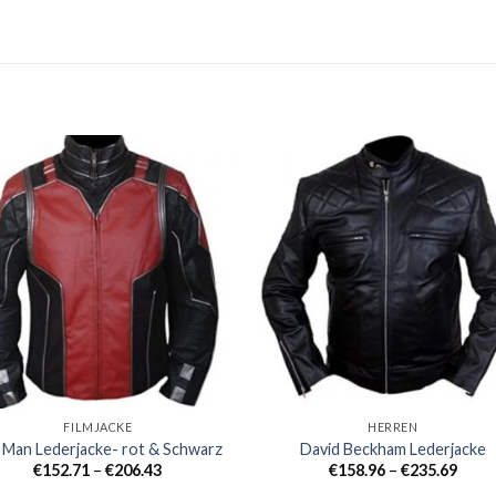
+
FILMJACKE
HERREN
 Man Lederjacke- rot & Schwarz
David Beckham Lederjacke
Preisklasse:
Preis
€
152.71
–
€
206.43
€
158.96
–
€
235.69
€152.71
€158