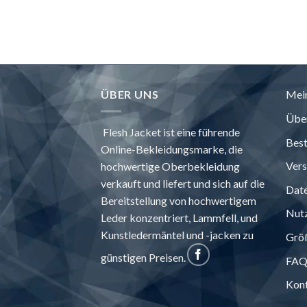
€153.48
durch
€214.87
ÜBER UNS
Mei
Über
Flesh Jacket ist eine führende
Best
Online-Bekleidungsmarke, die
Vers
hochwertige Oberbekleidung
verkauft und liefert und sich auf die
Date
Bereitstellung von hochwertigem
Nut
Leder konzentriert, Lammfell, und
Kunstledermäntel und -jacken zu
Grö
günstigen Preisen.
FA
Kont