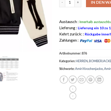
IN DEN 
Austausch :
Innerhalb austauschba
Lieferung :
Lieferung ein 10 zu 
Kehrt zurück: :
Rückgabe innerh
Zahlungen :
Artikelnummer:
876
Kategorien:
HERREN
,
BOMBERJACK
Stichworte:
Amiri Knochenjacke
,
Amir