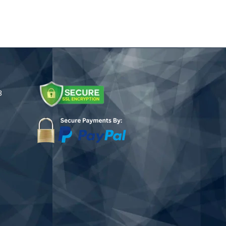
h
€137.03
.69
durch
€213.77
8