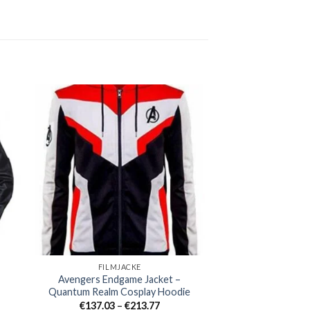
+
+
FILMJACKE
FILMJ
Avengers Endgame Jacket –
Die Venom L
Quantum Realm Cosplay Hoodie
klasse:
€
153.48
–
.96
Preisklasse:
€
137.03
–
€
213.77