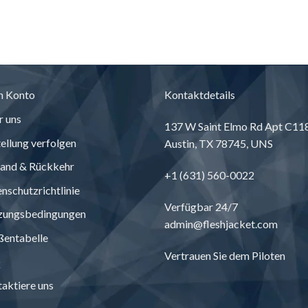
durch
durc
€206.43
€235
n Konto
Kontaktdetails
 uns
137
W Saint Elmo Rd Apt C11
ellung verfolgen
Austin
, TX 78745, UNS
and & Rückkehr
+1 (631) 560-0022
nschutzrichtlinie
Verfügbar 24/7
zungsbedingungen
admin@fleshjacket.com
ßentabelle
Vertrauen Sie dem Piloten
Q
aktiere uns