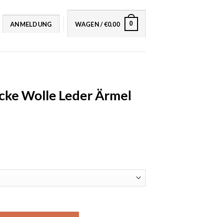
0
ANMELDUNG
WAGEN /
€
0.00
cke Wolle Leder Ärmel
er Ärmel Bomber Uni Menge