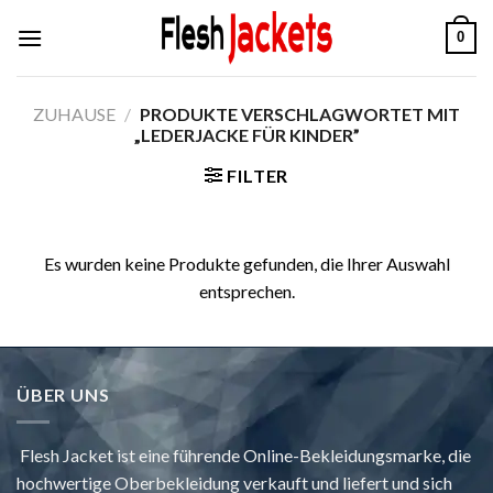
Zum
0
Inhalt
springen
ZUHAUSE
/
PRODUKTE VERSCHLAGWORTET MIT
„LEDERJACKE FÜR KINDER”
FILTER
Es wurden keine Produkte gefunden, die Ihrer Auswahl
entsprechen.
ÜBER UNS
Flesh Jacket ist eine führende Online-Bekleidungsmarke, die
hochwertige Oberbekleidung verkauft und liefert und sich