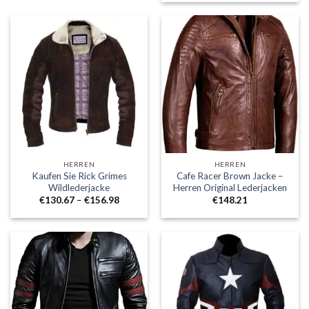
HERREN
HERREN
Kaufen Sie Rick Grimes
Cafe Racer Brown Jacke –
Wildlederjacke
Herren Original Lederjacken
Preisklasse:
€
130.67
–
€
156.98
€
148.21
€130.67
durch
€156.98