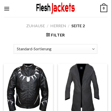
Zum
0
Inhalt
springen
ZUHAUSE
/
HERREN
/
SEITE 2
FILTER