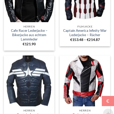
HERREN
FILMJACKE
Cafe Racer Lederjacke –
Captain America Infinity War
Bikerjacke aus echtem
Lederjacke – Rächer
Lammleder
Preisklass
€
153.48
–
€
214.87
€153.48
€
121.90
durch
€214.87
€
HERREN
HERREN