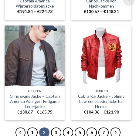
Captain America
Carlos Jacke von
Wintersoldatenjacke
Nachkommen
Preisklasse:
Preisklass
€
191.84
–
€
224.73
€
130.67
–
€
148.21
€191.84
€130.67
durch
durch
€224.73
€148.21
HERREN
HERREN
Chris Evans Jacke – Captain
Cobra Kai Jacke – Johnny
America Avengers Endgame
Lawrence Lederjacke für
Lederjacke
Herren
Preisklasse:
Preisklass
€
130.67
–
€
165.75
€
104.36
–
€
121.90
€130.67
€104.36
durch
durch
€165.75
€121.90
1
2
3
4
5
6
7