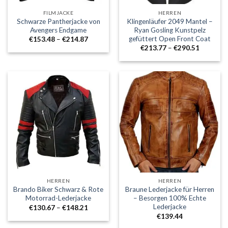
FILMJACKE
HERREN
Schwarze Pantherjacke von
Klingenläufer 2049 Mantel –
Avengers Endgame
Ryan Gosling Kunstpelz
gefüttert Open Front Coat
Preisklasse:
€
153.48
–
€
214.87
€153.48
Preisklass
€
213.77
–
€
290.51
durch
€213.77
€214.87
durch
€290.51
HERREN
HERREN
Brando Biker Schwarz & Rote
Braune Lederjacke für Herren
Motorrad-Lederjacke
– Besorgen 100% Echte
Lederjacke
Preisklasse:
€
130.67
–
€
148.21
€130.67
€
139.44
durch
€148.21